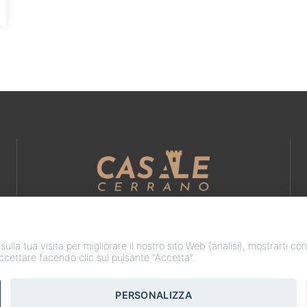
 sulla tua visita per migliorare il nostro sito Web (analisi), mostrarti c
accettare facendo clic sul pulsante "Accetta".
PERSONALIZZA