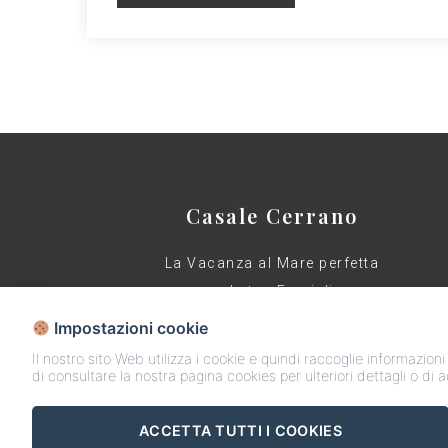
Casale Cerrano
La Vacanza al Mare perfetta
per la tua Famiglia
Impostazioni cookie
Il nostro sito Web utilizza i cookie e quindi raccoglie informazioni
di consultare la nostra pagina cookies per ulteriori dettagli o di 
ACCETTA TUTTI I COOKIES